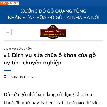
Bỏ
XƯỞNG ĐỒ GỖ QUANG TÙNG
qua
NHẬN SỬA CHỮA ĐỒ GỖ TẠI NHÀ HÀ NỘI
nội
dung
DỊCH VỤ SỬA CHỮA
#1 Dịch vụ sửa chữa ổ khóa cửa gỗ
uy tín- chuyên nghiệp
19/04/2019 | 15:12
Dù cửa gỗ nhà bạn đang sử dụng khoá cơ,
khoá điện tử hay bất cứ loại khoá nào thì việc