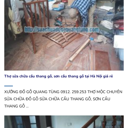
Thợ sửa chữa cầu thang gỗ, sơn cầu thang gỗ tại Hà Nội giá rẻ
XƯỞNG ĐỒ GỖ QUANG TÙNG 0912. 259.253 THỢ MỘC CHUYÊN
SỬA CHỮA ĐỒ GỖ SỬA CHỮA CẦU THANG GỖ, SƠN CẦU
THANG GỖ ...