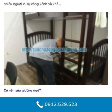
nhiều người vì sự cồng kềnh và khả ...
Có nên sửa giường ngủ?
0912.529.523
Rất nhiều người băn khoăn thắc mắc không biết có nên sửa
giường ngủ cho phù hợp với ý thích của mình hay không. Việc ...