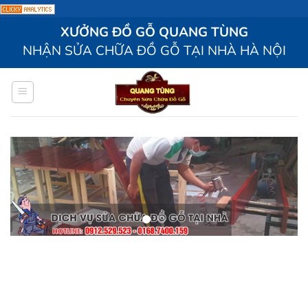
Bỏ
XƯỞNG ĐỒ GỖ QUANG TÙNG
qua
NHẬN SỬA CHỮA ĐỒ GỖ TẠI NHÀ HÀ NỘI
nội
dung