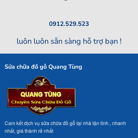
0912.529.523
luôn luôn sẵn sàng hỗ trợ bạn !
Sửa chữa đồ gỗ Quang Tùng
Cam kết dịch vụ sửa chữa đồ gỗ tại nhà tận tình , nhanh
nhất, giá thành rẻ nhất