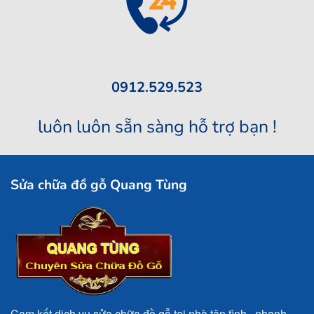
0912.529.523
luôn luôn sẵn sàng hỗ trợ bạn !
Sửa chữa đồ gỗ Quang Tùng
Cam kết dịch vụ sửa chữa đồ gỗ tại nhà tận tình , nhanh